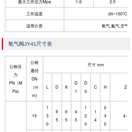
最大工作压力Mpa
1.6
2.5
工作温度
-20~150℃
适用介质
氧气,氮气,空气
氧气阀JY41尺寸表
公称
尺寸 mm
公称压
通径
力
DN
PN（M
D
D
（m
L
D
K
C
H
Z-φ
Pa)
1
0
m)
1
1
2
9
6
4
1
15
3
2
3
4-φ
5
5
5
4
0
0
0