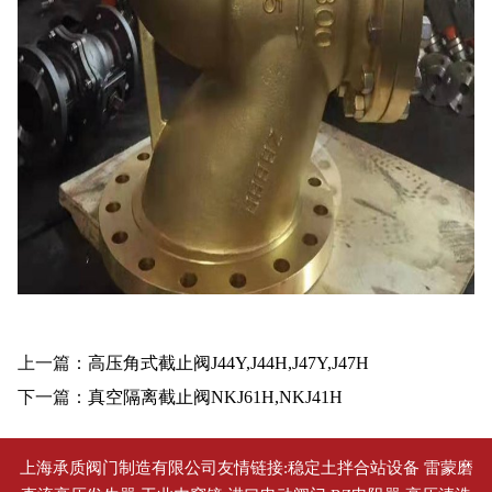
上一篇：
高压角式截止阀J44Y,J44H,J47Y,J47H
下一篇：
真空隔离截止阀NKJ61H,NKJ41H
上海承质阀门制造有限公司友情链接:
稳定土拌合站设备
雷蒙磨