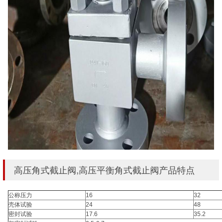
高压角式截止阀,高压平衡角式截止阀产品特点
公称压力
16
32
壳体试验
24
48
密封试验
17.6
35.2