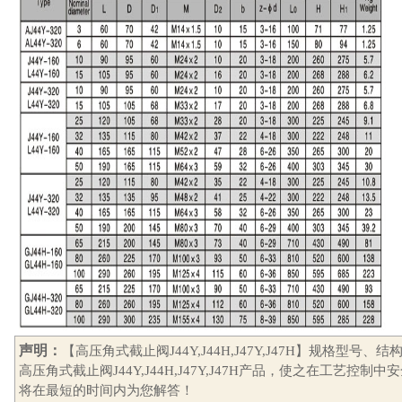
声明：
【高压角式截止阀J44Y,J44H,J47Y,J47H】规格
高压角式截止阀J44Y,J44H,J47Y,J47H产品，使之在工艺
将在最短的时间内为您解答！