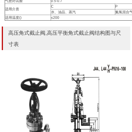
气密封试验
0.5-0.7
C
P
适用介质
水、油品、蒸汽
氮氢混合
适用温度()
≤200
高压角式截止阀,高压平衡角式截止阀结构图与尺
寸表