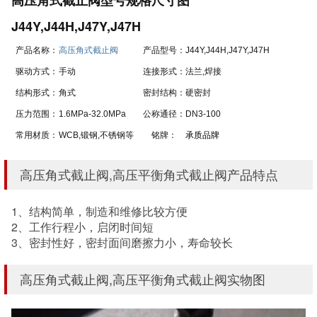
J44Y,J44H,J47Y,J47H
产品名称：
高压角式截止阀
产品型号：
J44Y,J44H,J47Y,J47H
驱动方式：
手动
连接形式：
法兰,焊接
结构形式：
角式
密封结构：
硬密封
压力范围：
1.6MPa-32.0MPa
公称通径：
DN3-100
常用材质：
WCB,锻钢,不锈钢等
铭牌：
承质品牌
高压角式截止阀,高压平衡角式截止阀产品特点
1、结构简单，制造和维修比较方便
2、工作行程小，启闭时间短
3、密封性好，密封面间磨擦力小，寿命较长
高压角式截止阀,高压平衡角式截止阀实物图