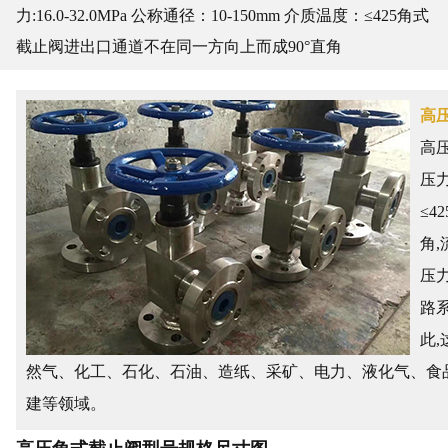
力:16.0-32.0MPa 公称通径：10-150mm 介质温度：≤425角式
截止阀进出口通道不在同一方向上而成90°直角
高压
高
压力
≤4
角
压
路系
此
然气、化工、石化、石油、造纸、采矿、电力、液化气、食
建等领域。
高压角式截止阀型号规格尺寸图