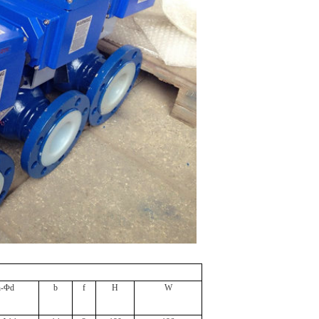
n-Φd
b
f
H
W