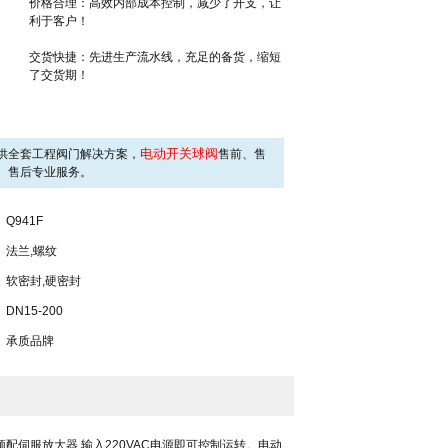
价格合理：高效内部成本控制，减少了开支，让
利于客户！
交货快捷：先进生产流水线，充足的备货，缩短
了交货期！
电动开关球阀
供全套工程阀门解决方案，
售前、售
、售后专业服务。
Q941F
法兰,螺纹
软密封,硬密封
DN15-200
承质品牌
配伺服放大器,输入220VAC电源即可控制运转。电动