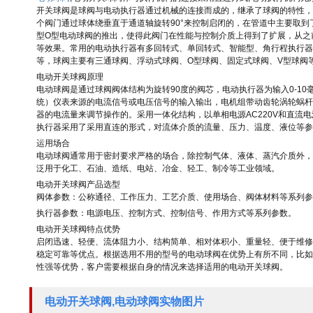
开关球阀是球阀与电动执行器通过机械的连接而成的，继承了球阀的特性，
个阀门通过球体绕垂直于通道轴旋转90°来控制启闭的，在管道中主要取到
型O型电动球阀的推出，使得此阀门在性能与控制介质上得到了扩展，从之
等效果。常用的电动执行器有多回转式、单回转式、智能型、角行程执行器
等，球阀主要有三通球阀、浮动式球阀、O型球阀、固定式球阀、V型球阀
电动开关球阀原理
电动球阀是通过球阀阀体结构为旋转90度的阀芯，电动执行器为输入0-10
统）仪表来源的电流信号或电压信号的输入输出，电机组带动齿轮涡轮蜗杆
器的电流量来调节操作的。采用一体化结构，以单相电源AC220V和直流电
执行器采用了采用直连的形式，对流体介质的流量、压力、温度、液位等参
运用场合
电动球阀通常用于密封要求严格的场合，除控制气体、液体、蒸汽介质外，
泛用于化工、石油、造纸、电站、冶金、轻工、制冷等工业领域。
电动开关球阀产品选型
阀体参数：公称通径、工作压力、工艺介质、使用场合、阀体材料等系列参
执行器参数：电源电压、控制方式、控制信号、作用方式等系列参数。
电动开关球阀特点优势
启闭迅速、轻便、流体阻力小、结构简单、相对体积小、重量轻、便于维修
稳定可靠等优点。根据选用不用的型号的电动球阀在优势上有所不同，比如
性强等优势，客户需要根据自身的情况来选择适用的电动开关球阀。
电动开关球阀
,电动球阀实物图片