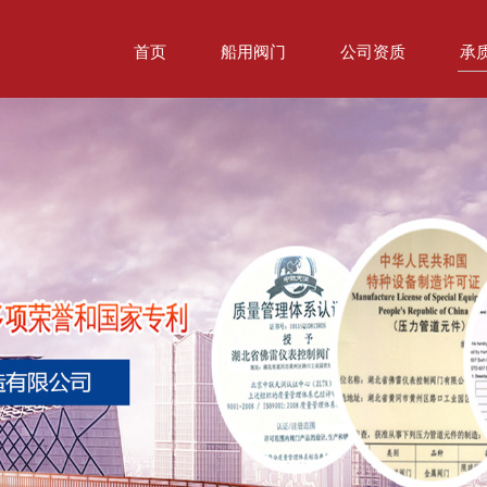
首页
船用阀门
公司资质
承